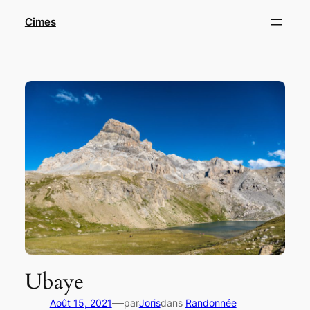
Aller
Cimes
au
contenu
Ubaye
—
Août 15, 2021
par
Joris
dans
Randonnée