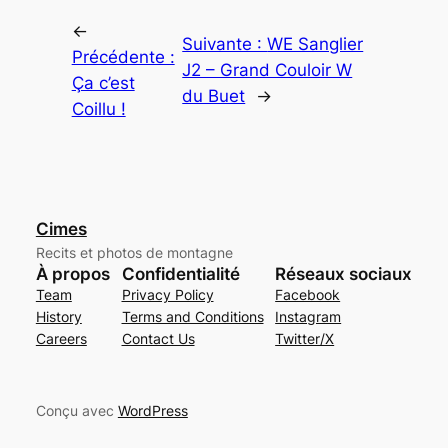
←
Suivante :
WE Sanglier
Précédente :
J2 – Grand Couloir W
Ça c’est
du Buet
→
Coillu !
Cimes
Recits et photos de montagne
À propos
Confidentialité
Réseaux sociaux
Team
Privacy Policy
Facebook
History
Terms and Conditions
Instagram
Careers
Contact Us
Twitter/X
Conçu avec
WordPress