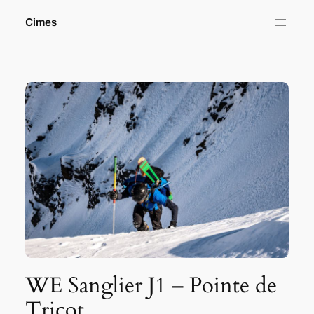
Aller
Cimes
au
contenu
WE Sanglier J1 – Pointe de
Tricot