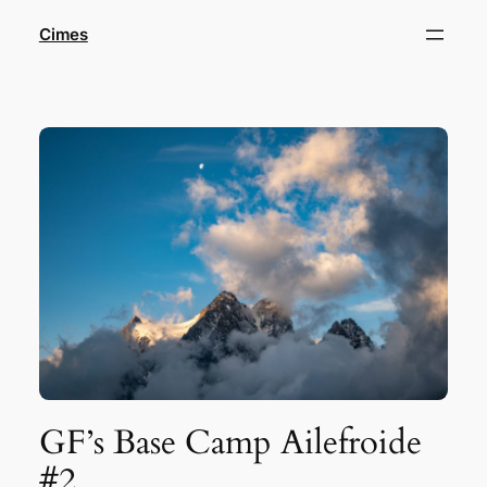
Aller
Cimes
au
contenu
GF’s Base Camp Ailefroide
#2